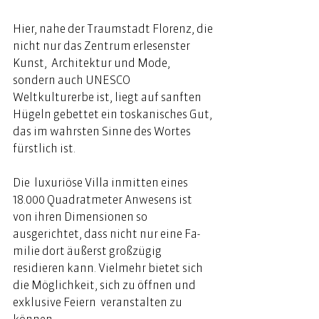
Hier, nahe der Traumstadt Florenz, die 
nicht nur das Zentrum erlesenster  
Kunst,  Architektur und Mode, 
sondern auch UNESCO 
Weltkulturerbe ist, liegt auf sanften  
Hügeln gebettet ein toskani­sches Gut, 
das im wahrsten Sinne des Wortes 
fürstlich ist. 
Die  luxuriöse Villa inmitten eines 
18.000 Quadratmeter Anwesens ist 
von ihren Dimensionen so 
ausgerichtet, dass nicht nur eine Fa­
milie dort äußerst großzügig  
residieren kann. Vielmehr bietet sich 
die Möglichkeit, sich zu öffnen und 
exklusive Feiern  veranstalten zu 
können.  